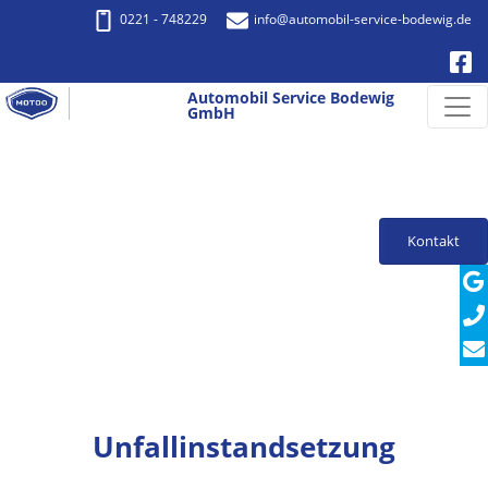
0221 - 748229
info
@automobil-service-bodewig.de
Automobil Service Bodewig
GmbH
Kontakt
Unfallinstandsetzung