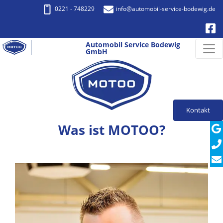
0221 - 748229
info
@automobil-service-bodewig.de
Automobil Service Bodewig
GmbH
Kontakt
Was ist MOTOO?